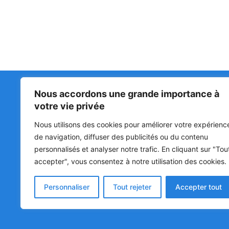
Nous accordons une grande importance à
Matin Libre
47ᵉ
votre vie privée
LA 
PRI
Premiers sur l'info !
Nous utilisons des cookies pour améliorer votre expérienc
HOU
BÉN
de navigation, diffuser des publicités ou du contenu
personnalisés et analyser notre trafic. En cliquant sur "Tou
POL
accepter", vous consentez à notre utilisation des cookies.
SOC
CUL
Personnaliser
Tout rejeter
Accepter tout
© Matin Libre, Tous droits réservés