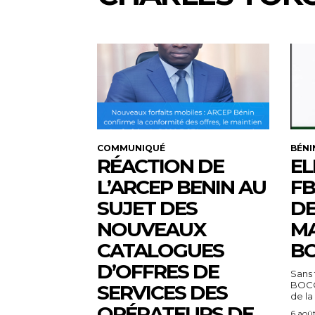
COMMUNIQUÉ
BÉNI
RÉACTION DE
EL
L’ARCEP BENIN AU
FB
SUJET DES
DE
NOUVEAUX
MA
CATALOGUES
BO
D’OFFRES DE
Sans 
BOCO
SERVICES DES
de la
OPÉRATEURS DE
6 aoû