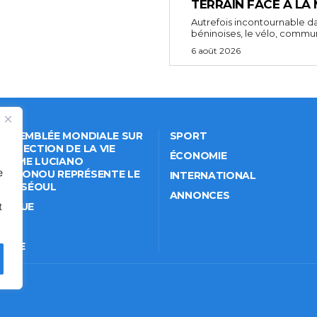
TERRAIN FACE À LA
Autrefois incontournable da
béninoises, le vélo, comm
6 août 2026
 ASSEMBLÉE MONDIALE SUR
SPORT
PROTECTION DE LA VIE
ÉCONOMIE
VÉE: ME LUCIANO
e
NKPONOU REPRÉSENTE LE
INTERNATIONAL
IN À SÉOUL
ANNONCES
t
ITIQUE
IÉTÉ
TURE