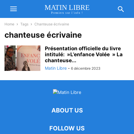
MATIN LIBRE
Premiers sur l'info !
Home
Tags
Chanteuse écrivaine
chanteuse écrivaine
Présentation officielle du livre
intitulé: »L’enfance Volée » La
chanteuse...
Matin Libre
-
6 décembre 2023
ABOUT US
FOLLOW US