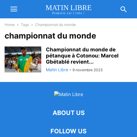
MATIN LIBRE
Premiers sur l'info !
Home
Tags
Championnat du monde
championnat du monde
Championnat du monde de
pétanque à Cotonou: Marcel
Gbétablé revient...
Matin Libre
-
9 novembre 2023
ABOUT US
FOLLOW US