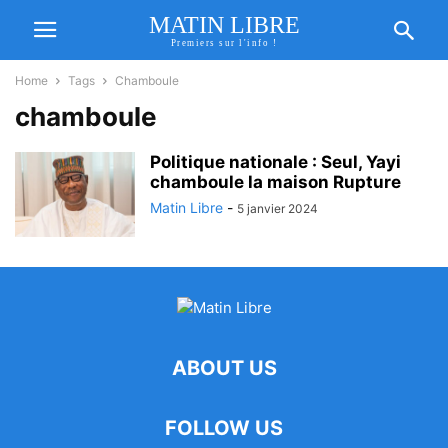
MATIN LIBRE
Premiers sur l'info !
Home
Tags
Chamboule
chamboule
Politique nationale : Seul, Yayi
chamboule la maison Rupture
Matin Libre
-
5 janvier 2024
ABOUT US
FOLLOW US