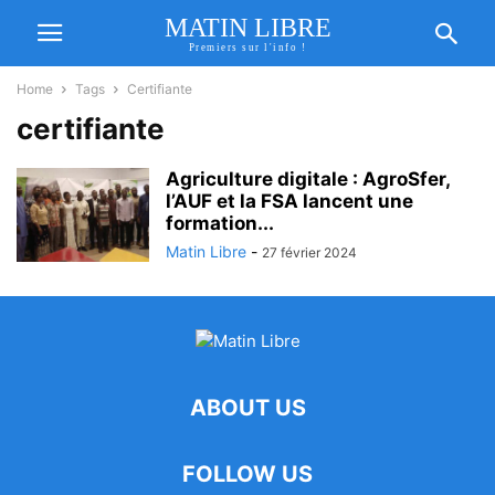
MATIN LIBRE
Premiers sur l'info !
Home
Tags
Certifiante
certifiante
Agriculture digitale : AgroSfer,
l’AUF et la FSA lancent une
formation...
Matin Libre
-
27 février 2024
ABOUT US
FOLLOW US