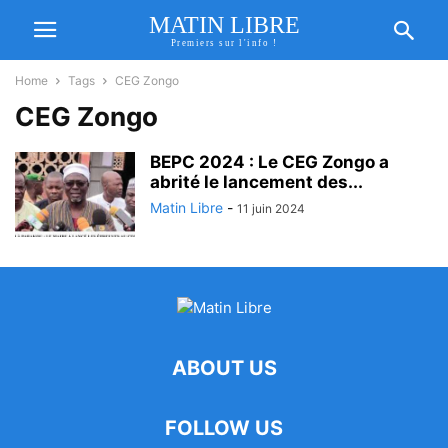
MATIN LIBRE
Premiers sur l'info !
Home
Tags
CEG Zongo
CEG Zongo
BEPC 2024 : Le CEG Zongo a
abrité le lancement des...
Matin Libre
-
11 juin 2024
ABOUT US
FOLLOW US