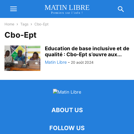
MATIN LIBRE
Premiers sur l'info !
Home
Tags
Cbo-Ept
Cbo-Ept
Education de base inclusive et de
qualité : Cbo-Ept s’ouvre aux...
Matin Libre
-
20 août 2024
ABOUT US
FOLLOW US