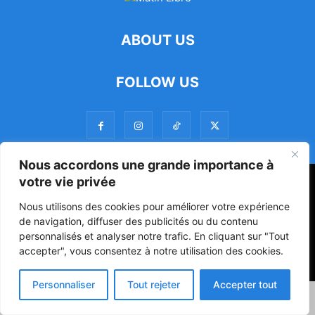
ABOUT US
FOLLOW US
Nous accordons une grande importance à
votre vie privée
47ᵉ Assemblée Mondiale sur la Protection de la Vie Privée: Me
Luciano Hounkponou représente le Bénin à Séoul
Nous utilisons des cookies pour améliorer votre expérience
de navigation, diffuser des publicités ou du contenu
Politique
Société
Culture
personnalisés et analyser notre trafic. En cliquant sur "Tout
accepter", vous consentez à notre utilisation des cookies.
© Powered by digitXplus Francophone
Personnaliser
Tout rejeter
Accepter tout