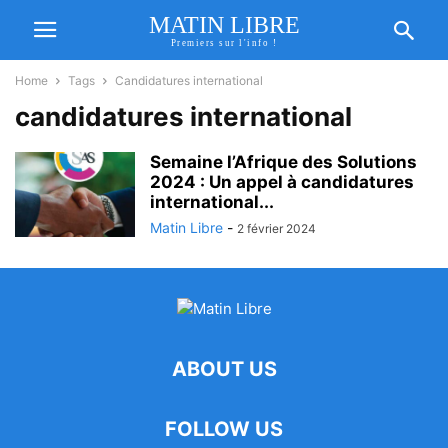
MATIN LIBRE
Premiers sur l'info !
Home
Tags
Candidatures international
candidatures international
Semaine l’Afrique des Solutions
2024 : Un appel à candidatures
international...
Matin Libre
-
2 février 2024
ABOUT US
FOLLOW US