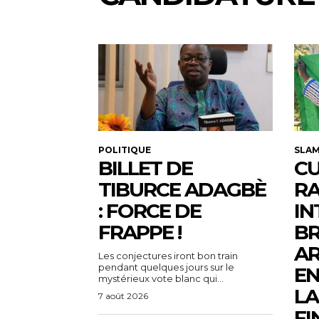
POLITIQUE
SLA
BILLET DE
CU
TIBURCE ADAGBÈ
R
: FORCE DE
IN
FRAPPE !
BR
AR
Les conjectures iront bon train
pendant quelques jours sur le
EN
mystérieux vote blanc qui...
LA
7 août 2026
FI