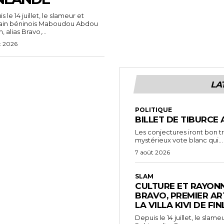
 le 14 juillet, le slameur et
vain béninois Maboudou Abdou
 alias Bravo,...
t 2026
LA
POLITIQUE
BILLET DE TIBURCE 
Les conjectures iront bon t
mystérieux vote blanc qui...
7 août 2026
SLAM
CULTURE ET RAYONN
BRAVO, PREMIER AR
LA VILLA KIVI DE FI
Depuis le 14 juillet, le sl