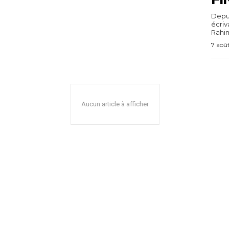
Depuis
écri
Rahim,
7 aoû
Aucun article à afficher