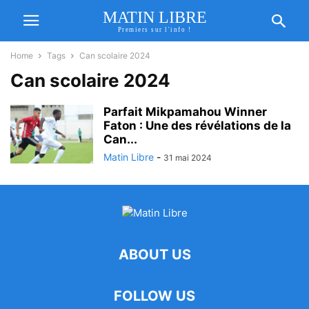
MATIN LIBRE
Premiers sur l'info !
Home
Tags
Can scolaire 2024
Can scolaire 2024
Parfait Mikpamahou Winner
Faton : Une des révélations de la
Can...
Matin Libre
-
31 mai 2024
ABOUT US
FOLLOW US