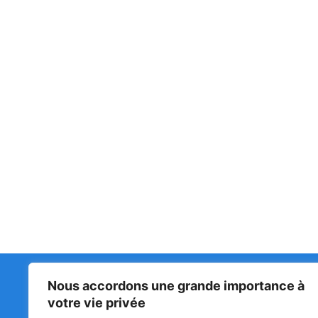
Nous accordons une grande importance à
Matin Libre
47ᵉ
votre vie privée
LA 
PRI