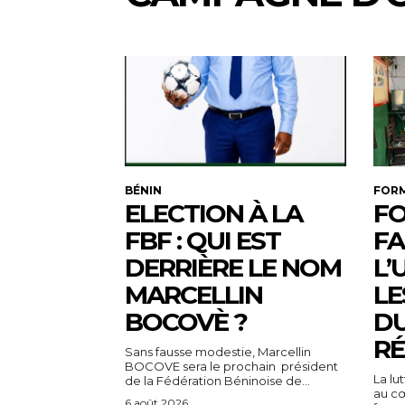
BÉNIN
FOR
ELECTION À LA
FO
FBF : QUI EST
FA
DERRIÈRE LE NOM
L’
MARCELLIN
LE
BOCOVÈ ?
DU
RÉ
Sans fausse modestie, Marcellin
BOCOVE sera le prochain président
La lu
de la Fédération Béninoise de...
au cœ
6 août 2026