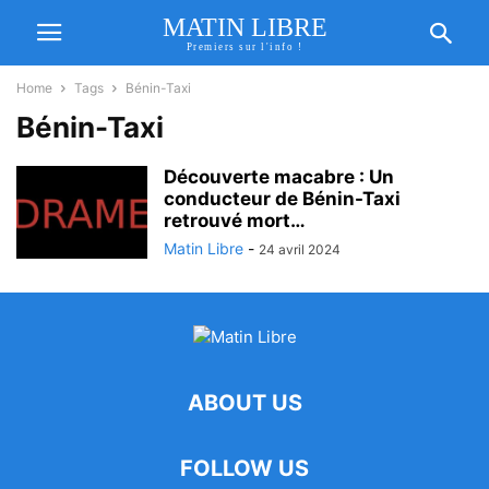
MATIN LIBRE
Premiers sur l'info !
Home
Tags
Bénin-Taxi
Bénin-Taxi
Découverte macabre : Un
conducteur de Bénin-Taxi
retrouvé mort…
Matin Libre
-
24 avril 2024
ABOUT US
FOLLOW US