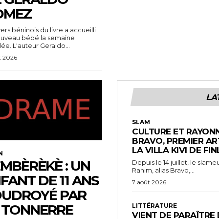
OMEZ
vers béninois du livre a accueilli
ouveau bébé la semaine
ée. L'auteur Geraldo...
t 2026
LA
SLAM
CULTURE ET RAYONN
BRAVO, PREMIER AR
LA VILLA KIVI DE FI
N
MBÈRÈKÈ : UN
Depuis le 14 juillet, le sl
Rahim, alias Bravo,...
FANT DE 11 ANS
7 août 2026
UDROYÉ PAR
 TONNERRE
LITTÉRATURE
VIENT DE PARAÎTRE