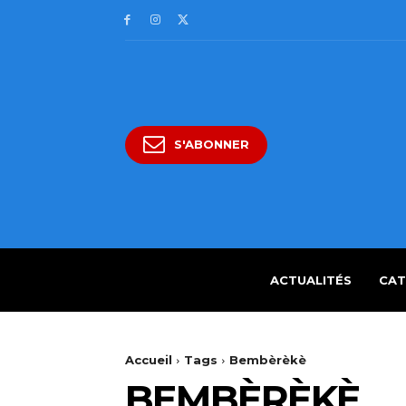
S'ABONNER
ACTUALITÉS
CAT
Accueil
Tags
Bembèrèkè
BEMBÈRÈKÈ