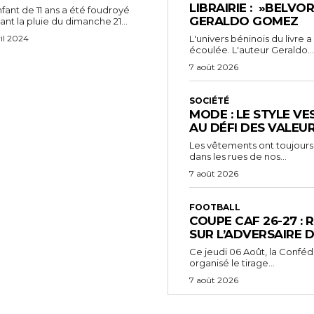
LIBRAIRIE : »BELVO
fant de 11 ans a été foudroyé
GERALDO GOMEZ
nt la pluie du dimanche 21...
il 2024
L'univers béninois du livre
écoulée. L'auteur Geraldo...
7 août 2026
SOCIÉTÉ
MODE : LE STYLE VE
AU DÉFI DES VALEU
Les vêtements ont toujours
dans les rues de nos...
7 août 2026
FOOTBALL
COUPE CAF 26-27 : 
SUR L’ADVERSAIRE D
‎Ce jeudi 06 Août, la Conféd
organisé le tirage...
7 août 2026