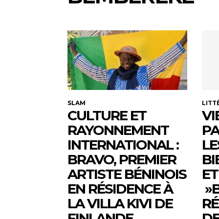
SLAM
LITT
CULTURE ET
VI
RAYONNEMENT
PA
INTERNATIONAL :
LE
BRAVO, PREMIER
BI
ARTISTE BÉNINOIS
ET
EN RÉSIDENCE À
»B
LA VILLA KIVI DE
RÉ
FINLANDE
DE