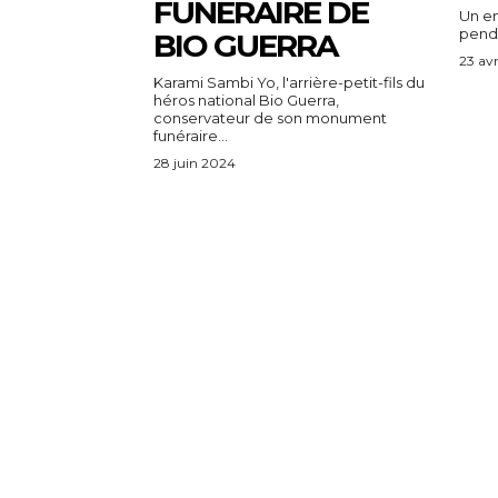
FUNÉRAIRE DE
Un en
penda
BIO GUERRA
23 avr
Karami Sambi Yo, l'arrière-petit-fils du
héros national Bio Guerra,
conservateur de son monument
funéraire...
28 juin 2024