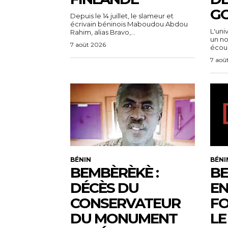
G
Depuis le 14 juillet, le slameur et
écrivain béninois Maboudou Abdou
L'uni
Rahim, alias Bravo,...
un n
7 août 2026
écoul
7 aoû
BÉNIN
BÉNI
BEMBÈRÈKÈ :
BE
DÉCÈS DU
EN
CONSERVATEUR
FO
DU MONUMENT
LE