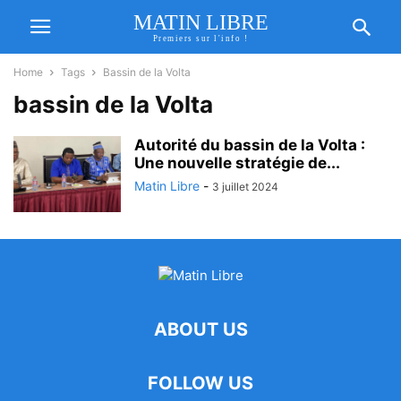
MATIN LIBRE
Premiers sur l'info !
Home
Tags
Bassin de la Volta
bassin de la Volta
Autorité du bassin de la Volta :
Une nouvelle stratégie de...
Matin Libre
-
3 juillet 2024
ABOUT US
FOLLOW US