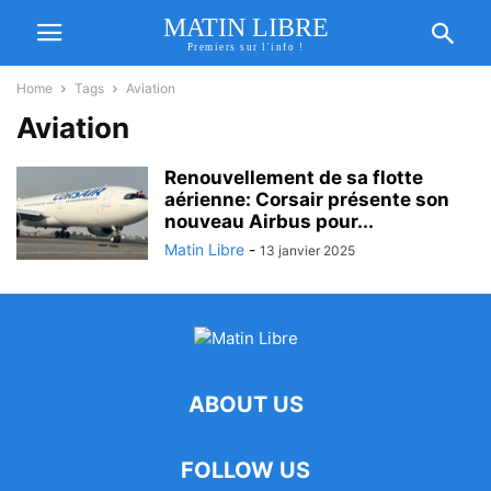
MATIN LIBRE
Premiers sur l'info !
Home
Tags
Aviation
Aviation
Renouvellement de sa flotte
aérienne: Corsair présente son
nouveau Airbus pour...
Matin Libre
-
13 janvier 2025
ABOUT US
FOLLOW US