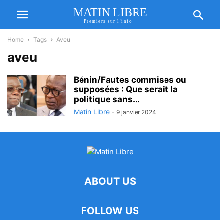
MATIN LIBRE
Premiers sur l'info !
Home
Tags
Aveu
aveu
Bénin/Fautes commises ou
supposées : Que serait la
politique sans...
Matin Libre
-
9 janvier 2024
ABOUT US
FOLLOW US