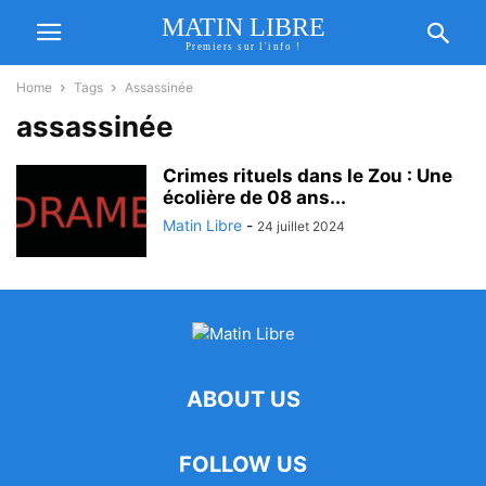
MATIN LIBRE
Premiers sur l'info !
Home
Tags
Assassinée
assassinée
Crimes rituels dans le Zou : Une
écolière de 08 ans...
Matin Libre
-
24 juillet 2024
ABOUT US
FOLLOW US