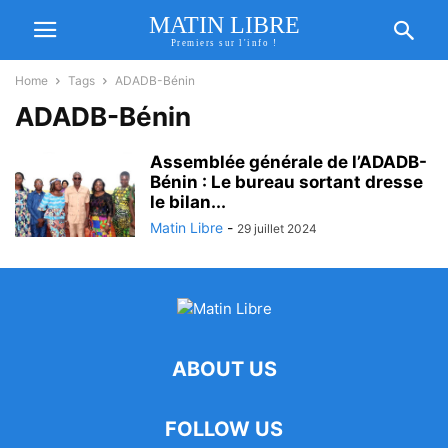
MATIN LIBRE
Premiers sur l'info !
Home
Tags
ADADB-Bénin
ADADB-Bénin
Assemblée générale de l’ADADB-
Bénin : Le bureau sortant dresse
le bilan...
Matin Libre
-
29 juillet 2024
ABOUT US
FOLLOW US