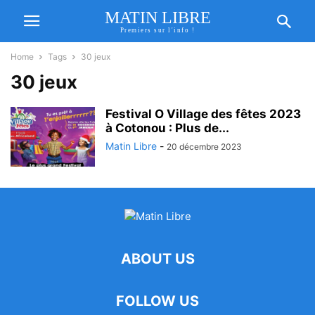
MATIN LIBRE
Premiers sur l'info !
Home
Tags
30 jeux
30 jeux
Festival O Village des fêtes 2023
à Cotonou : Plus de...
Matin Libre
-
20 décembre 2023
ABOUT US
FOLLOW US