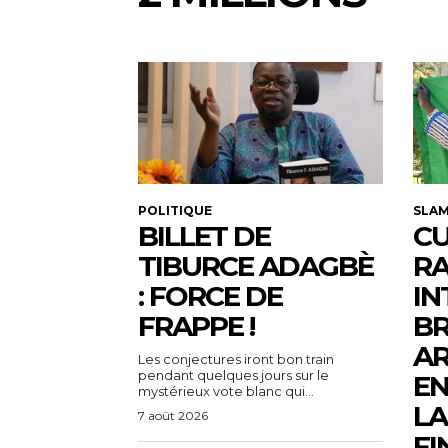
POLITIQUE
SLA
BILLET DE
CU
TIBURCE ADAGBÈ
R
: FORCE DE
IN
FRAPPE !
BR
AR
Les conjectures iront bon train
pendant quelques jours sur le
EN
mystérieux vote blanc qui...
LA
7 août 2026
FI