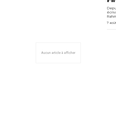
Depuis
écri
Rahim,
7 aoû
Aucun article à afficher