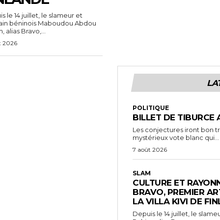
 le 14 juillet, le slameur et
vain béninois Maboudou Abdou
 alias Bravo,...
t 2026
LA
POLITIQUE
BILLET DE TIBURCE 
Les conjectures iront bon t
mystérieux vote blanc qui...
7 août 2026
SLAM
CULTURE ET RAYONN
BRAVO, PREMIER AR
LA VILLA KIVI DE FI
Depuis le 14 juillet, le sl