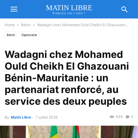
MATIN LIBRE
Premiers sur l'info !
Home
Bénin
Wadagni chez Mohamed Ould Cheikh El Ghazouani...
Bénin
Diplomatie
Wadagni chez Mohamed
Ould Cheikh El Ghazouani
Bénin-Mauritanie : un
partenariat renforcé, au
service des deux peuples
446
0
By
Matin Libre
-
7 juillet 2026