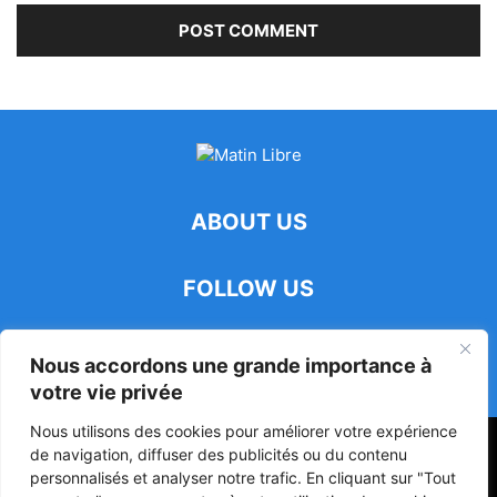
ABOUT US
FOLLOW US
Nous accordons une grande importance à
votre vie privée
Nous utilisons des cookies pour améliorer votre expérience
47ᵉ Assemblée Mondiale sur la Protection de la Vie Privée: Me
de navigation, diffuser des publicités ou du contenu
Luciano Hounkponou représente le Bénin à Séoul
personnalisés et analyser notre trafic. En cliquant sur "Tout