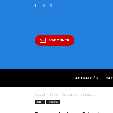
S'ABONNER
ACTUALITÉS
CAT
Accueil
Bénin
Du perchoir au Sénat ...
Bénin
Politique