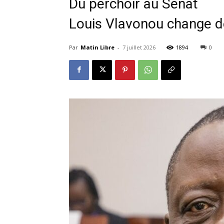
Du perchoir au Sénat
Louis Vlavonou change d
Par
Matin Libre
-
7 juillet 2026
1894
0