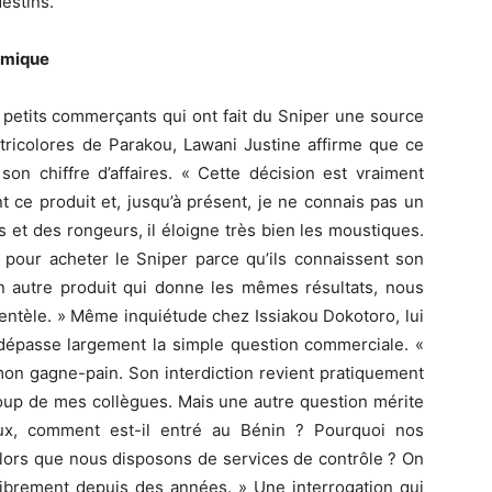
destins.
omique
s petits commerçants qui ont fait du Sniper une source
 tricolores de Parakou, Lawani Justine affirme que ce
on chiffre d’affaires. « Cette décision est vraiment
t ce produit et, jusqu’à présent, je ne connais pas un
s et des rongeurs, il éloigne très bien les moustiques.
pour acheter le Sniper parce qu’ils connaissent son
 un autre produit qui donne les mêmes résultats, nous
ientèle. » Même inquiétude chez Issiakou Dokotoro, lui
n dépasse largement la simple question commerciale. «
 mon gagne-pain. Son interdiction revient pratiquement
up de mes collègues. Mais une autre question mérite
eux, comment est-il entré au Bénin ? Pourquoi nos
alors que nous disposons de services de contrôle ? On
e librement depuis des années. » Une interrogation qui