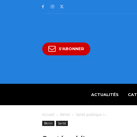
S'ABONNER
ACTUALITÉS
CAT
Accueil
Bénin
Santé publique «...
Bénin
Santé