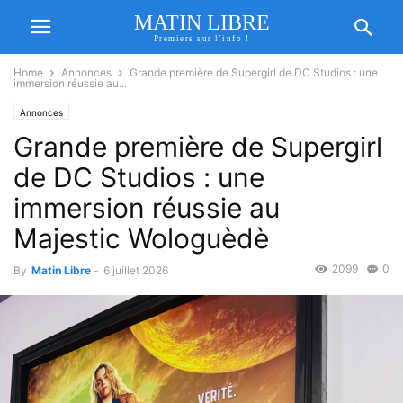
MATIN LIBRE
Premiers sur l'info !
Home
Annonces
‎Grande première de Supergirl de DC Studios : une
immersion réussie au...
Annonces
‎Grande première de Supergirl
de DC Studios : une
immersion réussie au
Majestic Wologuèdè
2099
0
By
Matin Libre
-
6 juillet 2026