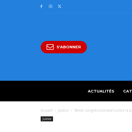
S'ABONNER
ACTUALITÉS
CAT
Accueil
Justice
9ème congrès mondial contre la p
Justice