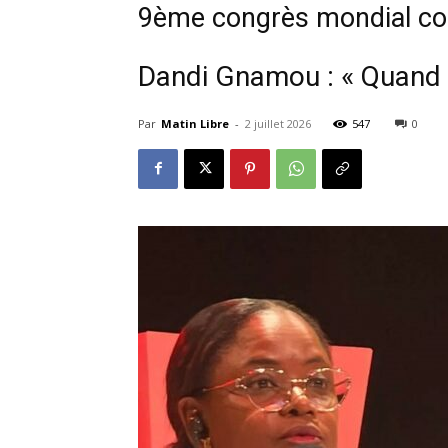
9ème congrès mondial con
Dandi Gnamou : « Quand la
Par
Matin Libre
-
2 juillet 2026
547
0