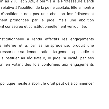
uin au 2 juillet 2026, a permis à la Professeure Dandi
lative à l’abolition de la peine capitale. Elle a montré
 d’abolition : non pas une abolition immédiatement
tement prononcée par le juge, mais une abolition
ent consacrée et constitutionnellement verrouillée.
titutionnelle a rendu effectifs les engagements
dre interne et a, par sa jurisprudence, produit une
 ressort de sa démonstration, largement applaudie et
substituer au législateur, le juge l’a incité, par ses
tion en votant des lois conformes aux engagements
a politique hésite à abolir, le droit peut déjà commencer