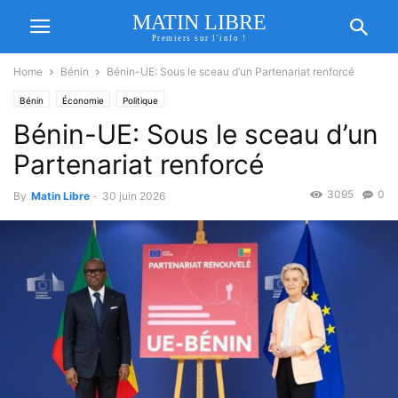
MATIN LIBRE
Premiers sur l'info !
Home
Bénin
Bénin-UE: Sous le sceau d’un Partenariat renforcé
Bénin
Économie
Politique
Bénin-UE: Sous le sceau d’un
Partenariat renforcé
3095
0
By
Matin Libre
-
30 juin 2026