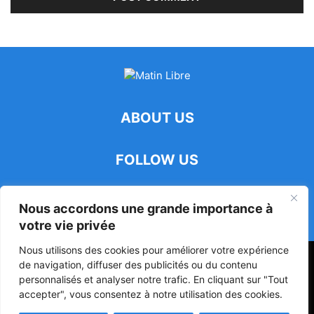
ABOUT US
FOLLOW US
Nous accordons une grande importance à
votre vie privée
Nous utilisons des cookies pour améliorer votre expérience
47ᵉ Assemblée Mondiale sur la Protection de la Vie Privée: Me
de navigation, diffuser des publicités ou du contenu
Luciano Hounkponou représente le Bénin à Séoul
personnalisés et analyser notre trafic. En cliquant sur "Tout
accepter", vous consentez à notre utilisation des cookies.
Politique
Société
Culture