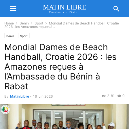
MATIN LIBRE
Premiers sur l'info !
Home
Bénin
Sport
Mondial Dames de Beach Handball, Croatie
2026 : les Amazones reçues à...
Bénin
Sport
Mondial Dames de Beach
Handball, Croatie 2026 : les
Amazones reçues à
l’Ambassade du Bénin à
Rabat
2181
0
By
Matin Libre
-
16 juin 2026