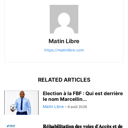
Matin Libre
https://matinlibre.com
RELATED ARTICLES
Election à la FBF : Qui est derrière
le nom Marcellin...
Matin Libre
-
6 août 2026
𝐑é𝐡𝐚𝐛𝐢𝐥𝐢𝐭𝐚𝐭𝐢𝐨𝐧 𝐝𝐞𝐬 𝐯𝐨𝐢𝐞𝐬 𝐝’𝐀𝐜𝐜è𝐬 𝐞𝐭 𝐝𝐞