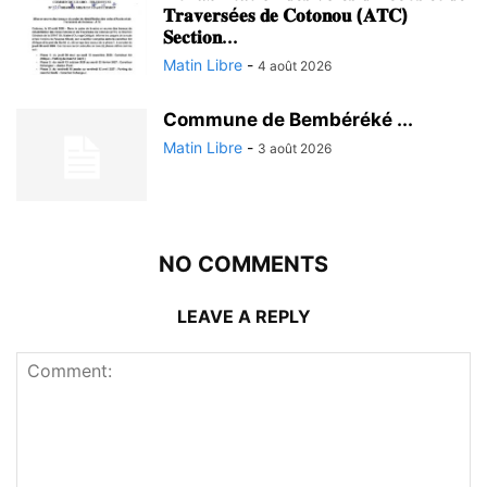
𝐓𝐫𝐚𝐯𝐞𝐫𝐬é𝐞𝐬 𝐝𝐞 𝐂𝐨𝐭𝐨𝐧𝐨𝐮 (𝐀𝐓𝐂)
𝐒𝐞𝐜𝐭𝐢𝐨𝐧...
Matin Libre
-
4 août 2026
Commune de Bembéréké ...
Matin Libre
-
3 août 2026
NO COMMENTS
LEAVE A REPLY