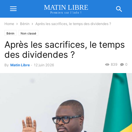
MATIN LIBRE
Premiers sur l'info !
Home
Bénin
Après les sacrifices, le temps des dividendes ?
Bénin
Non classé
Après les sacrifices, le temps
des dividendes ?
839
0
By
Matin Libre
-
12 juin 2026