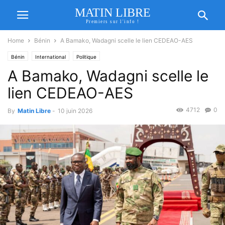
MATIN LIBRE
Premiers sur l'info !
Home
Bénin
A Bamako, Wadagni scelle le lien CEDEAO-AES
Bénin
International
Politique
A Bamako, Wadagni scelle le
lien CEDEAO-AES
4712
0
By
Matin Libre
-
10 juin 2026