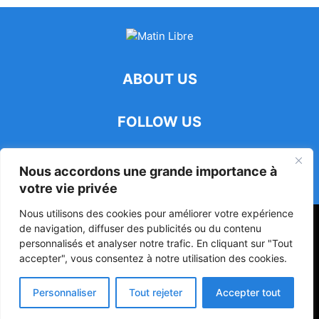
ABOUT US
FOLLOW US
Nous accordons une grande importance à
votre vie privée
Nous utilisons des cookies pour améliorer votre expérience
47ᵉ Assemblée Mondiale sur la Protection de la Vie Privée: Me
de navigation, diffuser des publicités ou du contenu
Luciano Hounkponou représente le Bénin à Séoul
personnalisés et analyser notre trafic. En cliquant sur "Tout
accepter", vous consentez à notre utilisation des cookies.
Politique
Société
Culture
Personnaliser
Tout rejeter
Accepter tout
© Powered by digitXplus Francophone