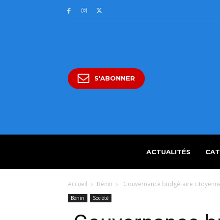
S'ABONNER
ACTUALITÉS
CAT
Accueil
Bénin
Gouvernance budgétaire citoyenne:
Bénin
Société