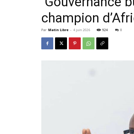
Gouvernance bu
champion d’Afri
Par
Matin Libre
-
4 juin 2026
924
0