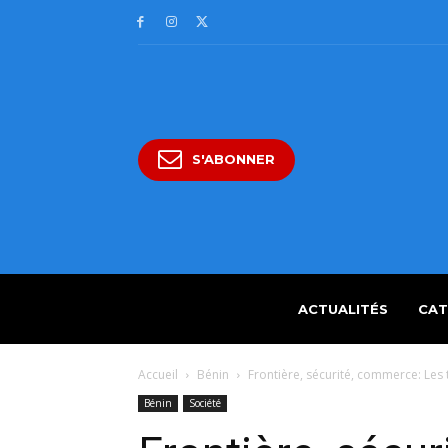
S'ABONNER
ACTUALITÉS
CAT
Accueil
Bénin
Frontière, sécurité, commerce: Les
Bénin
Société