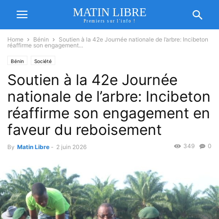
MATIN LIBRE
Premiers sur l'info !
Home
Bénin
Soutien à la 42e Journée nationale de l’arbre: Incibeton
réaffirme son engagement...
Bénin
Société
Soutien à la 42e Journée
nationale de l’arbre: Incibeton
réaffirme son engagement en
faveur du reboisement
349
0
By
Matin Libre
-
2 juin 2026