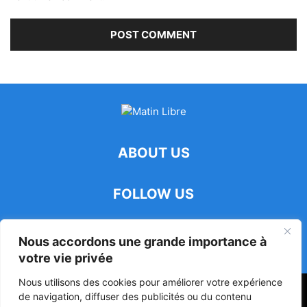
ABOUT US
FOLLOW US
Nous accordons une grande importance à
votre vie privée
Nous utilisons des cookies pour améliorer votre expérience
47ᵉ Assemblée Mondiale sur la Protection de la Vie Privée: Me
de navigation, diffuser des publicités ou du contenu