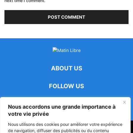
next time I comment.
ABOUT US
FOLLOW US
Nous accordons une grande importance à
votre vie privée
Nous utilisons des cookies pour améliorer votre expérience
47ᵉ Assemblée Mondiale sur la Protection de la Vie Privée: Me
de navigation, diffuser des publicités ou du contenu