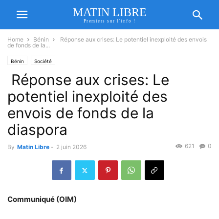
MATIN LIBRE
Premiers sur l'info !
Home
Bénin
Réponse aux crises: Le potentiel inexploité des envois
de fonds de la...
Bénin
Société
Réponse aux crises: Le
potentiel inexploité des
envois de fonds de la
diaspora
621
0
By
Matin Libre
-
2 juin 2026
Communiqué (OIM)