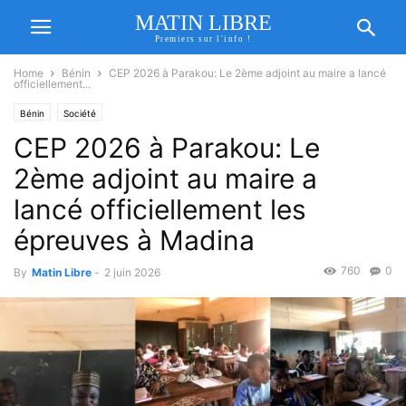
MATIN LIBRE
Premiers sur l'info !
Home
Bénin
CEP 2026 à Parakou: Le 2ème adjoint au maire a lancé
officiellement...
Bénin
Société
CEP 2026 à Parakou: Le
2ème adjoint au maire a
lancé officiellement les
épreuves à Madina
760
0
By
Matin Libre
-
2 juin 2026