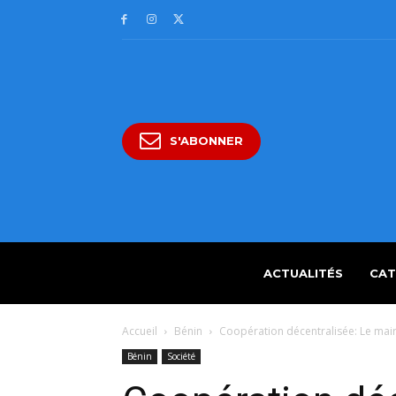
S'ABONNER
ACTUALITÉS
CAT
Accueil
Bénin
Coopération décentralisée: Le mair
Bénin
Société