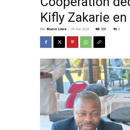
Coopération déc
Kifly Zakarie e
Par
Matin Libre
-
28 mai 2026
508
0