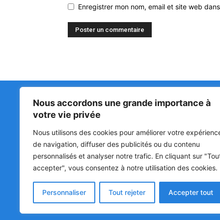
Enregistrer mon nom, email et site web dans
Nous accordons une grande importance à
Matin Libre
47ᵉ
votre vie privée
LA 
PRI
Premiers sur l'info !
Nous utilisons des cookies pour améliorer votre expérienc
HOU
BÉN
de navigation, diffuser des publicités ou du contenu
POL
personnalisés et analyser notre trafic. En cliquant sur "Tou
accepter", vous consentez à notre utilisation des cookies.
SOC
CUL
Personnaliser
Tout rejeter
Accepter tout
© Matin Libre, Tous droits réservés