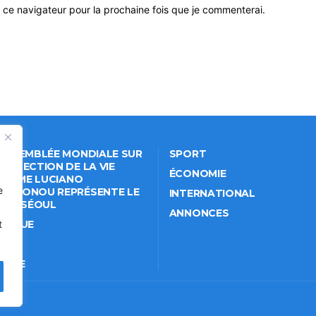
 ce navigateur pour la prochaine fois que je commenterai.
 ASSEMBLÉE MONDIALE SUR
SPORT
PROTECTION DE LA VIE
ÉCONOMIE
VÉE: ME LUCIANO
e
NKPONOU REPRÉSENTE LE
INTERNATIONAL
IN À SÉOUL
ANNONCES
ITIQUE
t
IÉTÉ
TURE