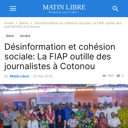
MATIN LIBRE
Premiers sur l'info !
Home
Bénin
Désinformation et cohésion sociale: La FIAP outille des
journalistes à Cotonou
Bénin
Société
Désinformation et cohésion
sociale: La FIAP outille des
journalistes à Cotonou
965
0
By
Matin Libre
-
22 mai 2026