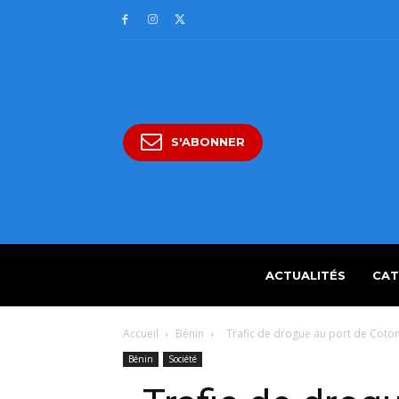
S'ABONNER
ACTUALITÉS
CAT
Accueil
Bénin
Trafic de drogue au port de Cotono
Bénin
Société