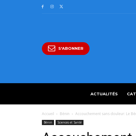
S'ABONNER
ACTUALITÉS
CAT
Accueil
Bénin
Accouchement sans douleur: Le Bén
Bénin
Sciences et Santé