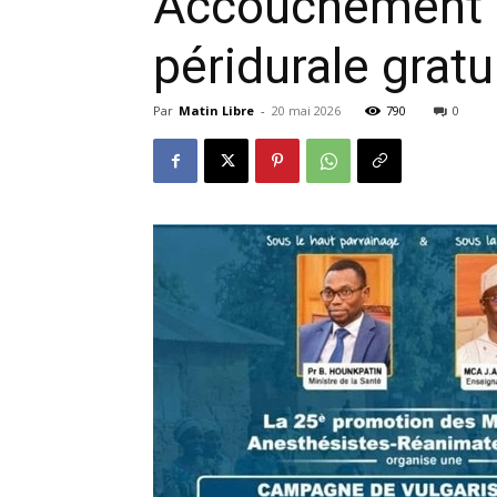
Accouchement s
péridurale gratu
Par
Matin Libre
-
20 mai 2026
790
0