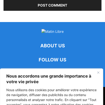
ABOUT US
FOLLOW US
Nous accordons une grande importance à
votre vie privée
Nous utilisons des cookies pour améliorer votre expérience
47ᵉ Assemblée Mondiale sur la Protection de la Vie Privée: Me
de navigation, diffuser des publicités ou du contenu
Luciano Hounkponou représente le Bénin à Séoul
personnalisés et analyser notre trafic. En cliquant sur "Tout
accepter", vous consentez à notre utilisation des cookies.