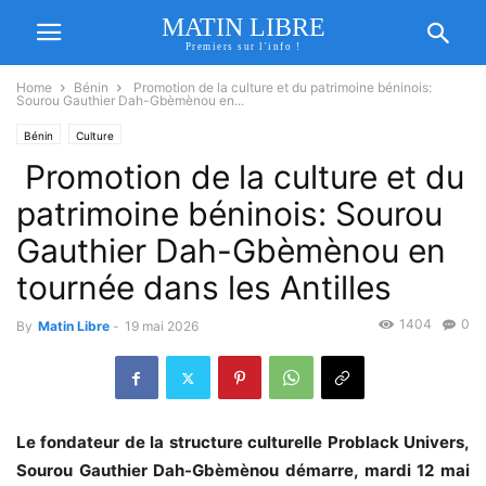
MATIN LIBRE
Premiers sur l'info !
Home
Bénin
Promotion de la culture et du patrimoine béninois:
Sourou Gauthier Dah-Gbèmènou en...
Bénin
Culture
Promotion de la culture et du
patrimoine béninois: Sourou
Gauthier Dah-Gbèmènou en
tournée dans les Antilles
1404
0
By
Matin Libre
-
19 mai 2026
Le fondateur de la structure culturelle Problack Univers,
Sourou Gauthier Dah-Gbèmènou démarre, mardi 12 mai