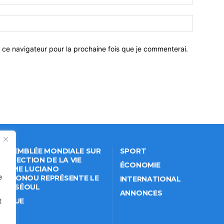
 ce navigateur pour la prochaine fois que je commenterai.
 ASSEMBLÉE MONDIALE SUR
SPORT
PROTECTION DE LA VIE
ÉCONOMIE
VÉE: ME LUCIANO
e
NKPONOU REPRÉSENTE LE
INTERNATIONAL
IN À SÉOUL
ANNONCES
ITIQUE
t
IÉTÉ