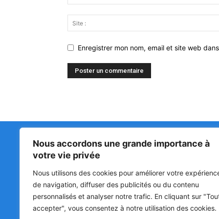
Enregistrer mon nom, email et site web dans
Nous accordons une grande importance à
Matin Libre
47ᵉ
votre vie privée
LA 
PRI
Premiers sur l'info !
Nous utilisons des cookies pour améliorer votre expérienc
HOU
BÉN
de navigation, diffuser des publicités ou du contenu
POL
personnalisés et analyser notre trafic. En cliquant sur "Tou
accepter", vous consentez à notre utilisation des cookies.
SOC