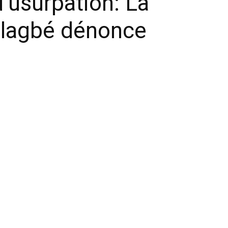
’usurpation: La
Allagbé dénonce