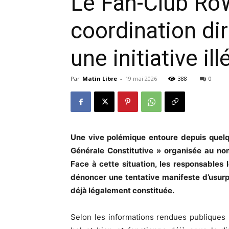
Le Fan-Club RoW
coordination di
une initiative il
Par
Matin Libre
-
19 mai 2026
388
0
Une vive polémique entoure depuis quel
Générale Constitutive » organisée au 
Face à cette situation, les responsables
dénoncer une tentative manifeste d’usurpa
déjà légalement constituée.
Selon les informations rendues publiques 