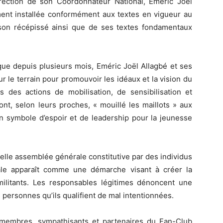
irection de son Coordonnateur National, Eméric Joël
ment installée conformément aux textes en vigueur au
e son récépissé ainsi que de ses textes fondamentaux
ue depuis plusieurs mois, Eméric Joël Allagbé et ses
r le terrain pour promouvoir les idéaux et la vision du
 des actions de mobilisation, de sensibilisation et
 ont, selon leurs proches, « mouillé les maillots » aux
n symbole d’espoir et de leadership pour la jeunesse
elle assemblée générale constitutive par des individus
ale apparaît comme une démarche visant à créer la
militants. Les responsables légitimes dénoncent une
 personnes qu’ils qualifient de mal intentionnées.
s membres, sympathisants et partenaires du Fan-Club