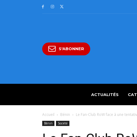
S'ABONNER
ACTUALITÉS
CAT
Accueil
Bénin
Le Fan-Club RoW face à une tentativ
Bénin
Société