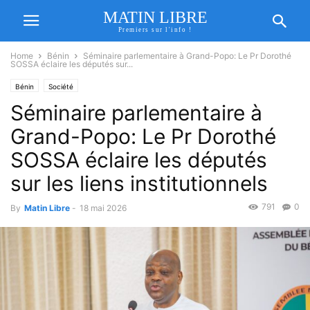
MATIN LIBRE
Premiers sur l'info !
Home
Bénin
Séminaire parlementaire à Grand-Popo: Le Pr Dorothé
SOSSA éclaire les députés sur...
Bénin
Société
Séminaire parlementaire à
Grand-Popo: Le Pr Dorothé
SOSSA éclaire les députés
sur les liens institutionnels
791
0
By
Matin Libre
-
18 mai 2026