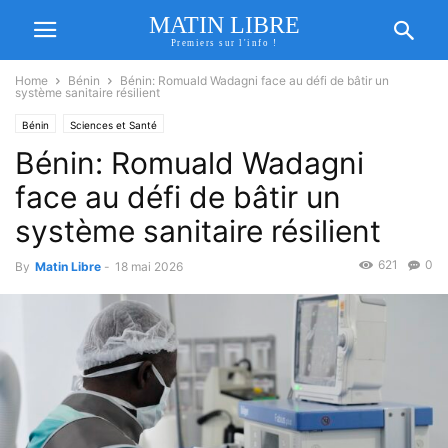
MATIN LIBRE
Premiers sur l'info !
Home
Bénin
Bénin: Romuald Wadagni face au défi de bâtir un
système sanitaire résilient
Bénin
Sciences et Santé
Bénin: Romuald Wadagni
face au défi de bâtir un
système sanitaire résilient
621
0
By
Matin Libre
-
18 mai 2026