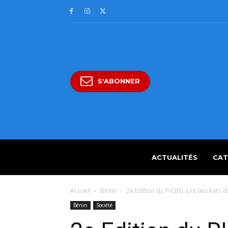
S'ABONNER
ACTUALITÉS
CAT
Accueil
Bénin
2e Edition du PICBG: Les lauréats d
Bénin
Société