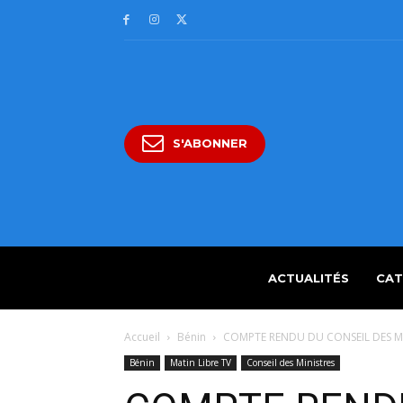
S'ABONNER
ACTUALITÉS
CAT
Accueil
Bénin
COMPTE RENDU DU CONSEIL DES M
Bénin
Matin Libre TV
Conseil des Ministres