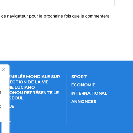
 ce navigateur pour la prochaine fois que je commenterai.
 ASSEMBLÉE MONDIALE SUR
SPORT
PROTECTION DE LA VIE
ÉCONOMIE
VÉE: ME LUCIANO
e
NKPONOU REPRÉSENTE LE
INTERNATIONAL
IN À SÉOUL
ANNONCES
ITIQUE
t
IÉTÉ
TURE