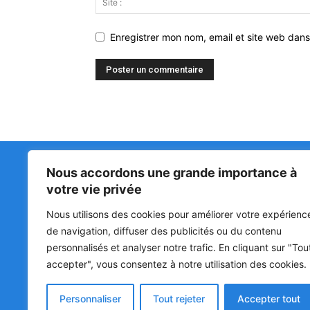
Enregistrer mon nom, email et site web dans
Nous accordons une grande importance à
Matin Libre
47ᵉ
votre vie privée
LA 
PRI
Premiers sur l'info !
Nous utilisons des cookies pour améliorer votre expérienc
HOU
BÉN
de navigation, diffuser des publicités ou du contenu
POL
personnalisés et analyser notre trafic. En cliquant sur "Tou
accepter", vous consentez à notre utilisation des cookies.
SOC
CUL
Personnaliser
Tout rejeter
Accepter tout