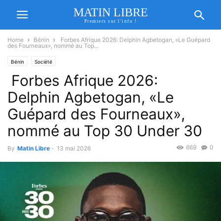
MATIN LIBRE
Premiers sur l'info !
Home
Bénin
Forbes Afrique 2026: Delphin Agbetogan, «Le Guépard
des Fourneaux», nommé au Top...
Bénin
Société
Forbes Afrique 2026:
Delphin Agbetogan, «Le
Guépard des Fourneaux»,
nommé au Top 30 Under 30
669
0
By
Matin Libre
-
13 mai 2026