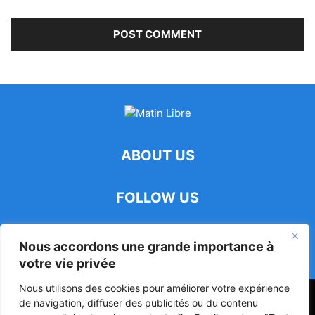
ABOUT US
FOLLOW US
Nous accordons une grande importance à
votre vie privée
Nous utilisons des cookies pour améliorer votre expérience
47ᵉ Assemblée Mondiale sur la Protection de la Vie Privée: Me
de navigation, diffuser des publicités ou du contenu