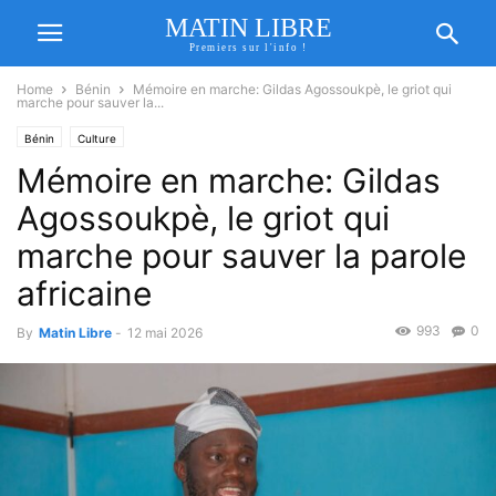
MATIN LIBRE
Premiers sur l'info !
Home
Bénin
Mémoire en marche: Gildas Agossoukpè, le griot qui
marche pour sauver la...
Bénin
Culture
Mémoire en marche: Gildas
Agossoukpè, le griot qui
marche pour sauver la parole
africaine
993
0
By
Matin Libre
-
12 mai 2026