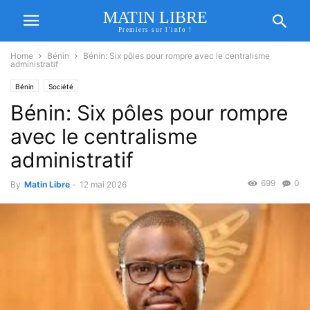
MATIN LIBRE
Premiers sur l'info !
Home
Bénin
Bénin: Six pôles pour rompre avec le centralisme
administratif
Bénin
Société
Bénin: Six pôles pour rompre
avec le centralisme
administratif
699
0
By
Matin Libre
-
12 mai 2026