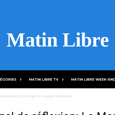
Matin Libre
ÉGORIES
MATIN LIBRE TV
MATIN LIBRE WEEK-EN
Mouvement S.U.D s’érige en « bouclier intellectuel...