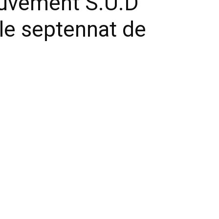
ouvement S.U.D
r le septennat de