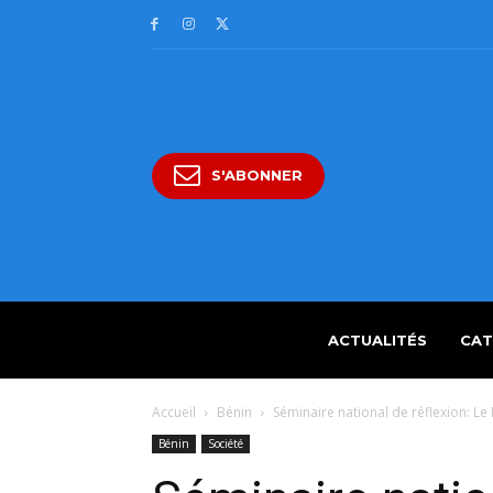
S'ABONNER
ACTUALITÉS
CAT
Accueil
Bénin
Séminaire national de réflexion: Le 
Bénin
Société