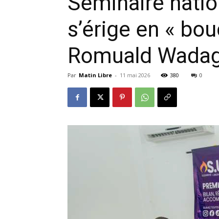
Séminaire natio
s’érige en « bou
Romuald Wadag
Par
Matin Libre
-
11 mai 2026
380
0