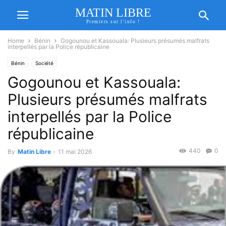
MATIN LIBRE
Premiers sur l'info !
Home
Bénin
Gogounou et Kassouala: Plusieurs présumés malfrats
interpellés par la Police républicaine
Bénin
Société
Gogounou et Kassouala:
Plusieurs présumés malfrats
interpellés par la Police
républicaine
440
0
By
Matin Libre
-
11 mai 2026